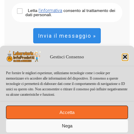
Letta
l’informativa
consento al trattamento dei
dati personali
.
Invia il messaggio »
Gestisci Consenso
Per fornire le migliori esperienze, utilizziamo tecnologie come i cookie per
memorizzare e/o accedere alle informazioni del dispositivo. Il consenso a queste
« Torna alla pagina precedente
tecnologie ci permetterà di elaborare dati come il comportamento di navigazione o ID
unici su questo sito. Non acconsentire o ritirare il consenso può influire negativamente
su alcune caratteristiche e funzioni.
Accetta
Copyright 2008-2017 - LakshmiHouse Ltd MT20943929 - All
Rights Reserved
Nega