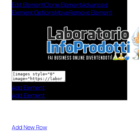
Edit Element
Clone Element
Advanced
Element Options
Move
Remove Element
Add Element
Add Element
Add New Row