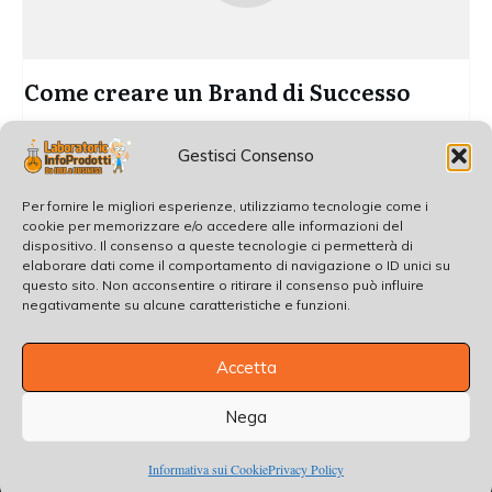
Come creare un Brand di Successo
[Come Creare un Brand di Successo – Articolo di Cosimo
Gestisci Consenso
Melle] Spesso rimango senza
...
Per fornire le migliori esperienze, utilizziamo tecnologie come i
Read More
cookie per memorizzare e/o accedere alle informazioni del
dispositivo. Il consenso a queste tecnologie ci permetterà di
elaborare dati come il comportamento di navigazione o ID unici su
questo sito. Non acconsentire o ritirare il consenso può influire
negativamente su alcune caratteristiche e funzioni.
Accetta
Nega
Copyright
2026
, all rights reserved.
Informativa sui Cookie
Privacy Policy