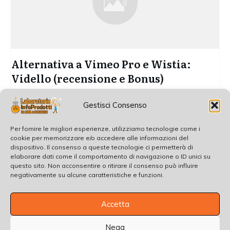
Alternativa a Vimeo Pro e Wistia:
Vidello (recensione e Bonus)
Esiste una alternativa a Vimeo Pro e Wistia (costosissimi)?
Gestisci Consenso
Da oggi si, è nato
...
Per fornire le migliori esperienze, utilizziamo tecnologie come i
Read More
cookie per memorizzare e/o accedere alle informazioni del
dispositivo. Il consenso a queste tecnologie ci permetterà di
elaborare dati come il comportamento di navigazione o ID unici su
questo sito. Non acconsentire o ritirare il consenso può influire
negativamente su alcune caratteristiche e funzioni.
Accetta
Nega
Copyright
2026
, all rights reserved.