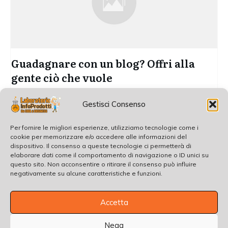
Guadagnare con un blog? Offri alla
gente ciò che vuole
[Guadagnare con un blog? Offri alla gente ciò che vuole –
Gestisci Consenso
Articolo di Giacomo
...
Per fornire le migliori esperienze, utilizziamo tecnologie come i
Read More
cookie per memorizzare e/o accedere alle informazioni del
dispositivo. Il consenso a queste tecnologie ci permetterà di
elaborare dati come il comportamento di navigazione o ID unici su
questo sito. Non acconsentire o ritirare il consenso può influire
negativamente su alcune caratteristiche e funzioni.
Accetta
Nega
Copyright
2026
, all rights reserved.