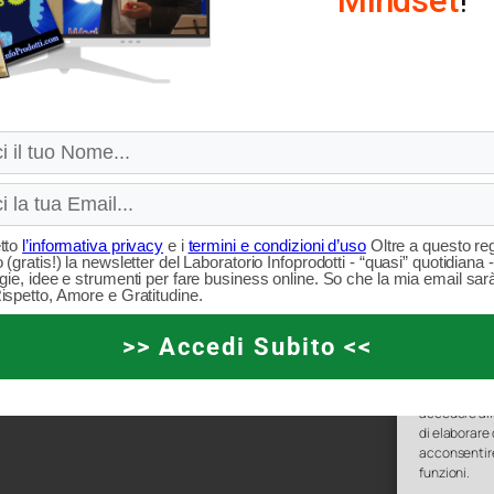
Mindset
!
tto
l’informativa privacy
e i
termini e condizioni d’uso
Oltre a questo reg
 (gratis!) la newsletter del Laboratorio Infoprodotti - “quasi” quotidiana 
gie, idee e strumenti per fare business online. So che la mia email sarà
ispetto, Amore e Gratitudine.
>> Accedi Subito <<
Per fornire l
accedere all
di elaborare
acconsentire
funzioni.