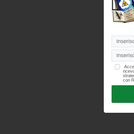
Acce
ricevo
strate
con R