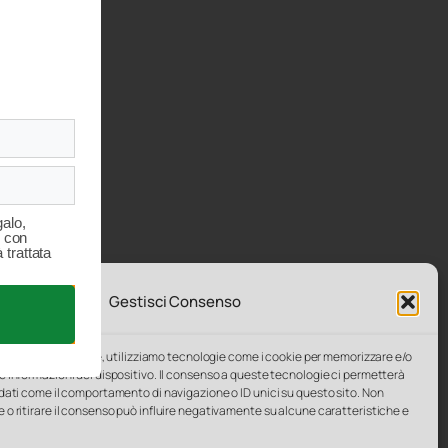
alo,
- con
 trattata
Gestisci Consenso
e migliori esperienze, utilizziamo tecnologie come i cookie per memorizzare e/o
e informazioni del dispositivo. Il consenso a queste tecnologie ci permetterà
 dati come il comportamento di navigazione o ID unici su questo sito. Non
 o ritirare il consenso può influire negativamente su alcune caratteristiche e