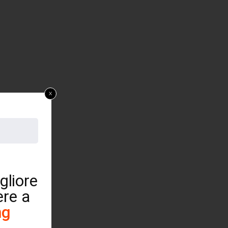
x
gliore
ere a
ng